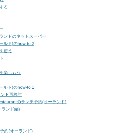
する
ー
ランドのネットスーパー
ド)のhow-to 2
を使う
ト
を楽しもう
ド)のhow-to 1
ランド再検討
Restaurantのランチ予約(オーランド)
ーランド編)
予約(オーランド)