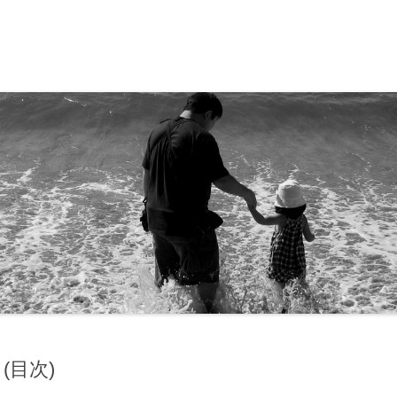
ド・ディズニークルーズ
13
17
16
09
(目次)