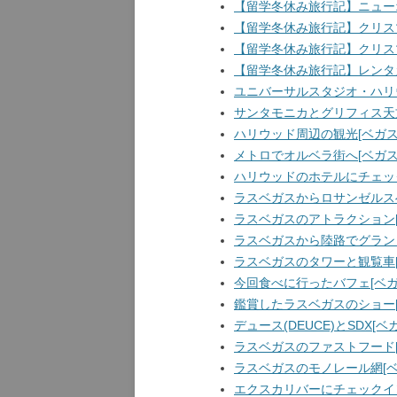
【留学冬休み旅行記】ニュー
【留学冬休み旅行記】クリス
【留学冬休み旅行記】クリス
【留学冬休み旅行記】レンタ
ユニバーサルスタジオ・ハリウ
サンタモニカとグリフィス天文
ハリウッド周辺の観光[ベガス
メトロでオルベラ街へ[ベガス
ハリウッドのホテルにチェック
ラスベガスからロサンゼルスへ
ラスベガスのアトラクション[
ラスベガスから陸路でグランド
ラスベガスのタワーと観覧車[
今回食べに行ったバフェ[ベガ
鑑賞したラスベガスのショー[
デュース(DEUCE)とSDX[
ラスベガスのファストフード[
ラスベガスのモノレール網[ベ
エクスカリバーにチェックイン