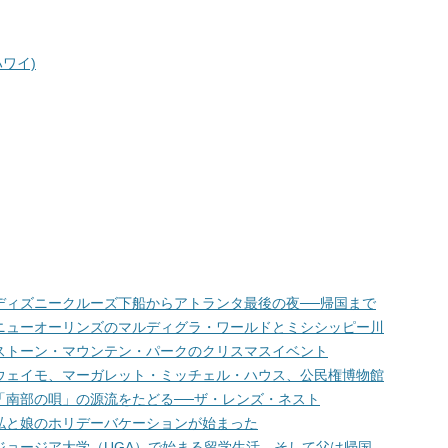
ワイ)
ディズニークルーズ下船からアトランタ最後の夜──帰国まで
ニューオーリンズのマルディグラ・ワールドとミシシッピー川
ストーン・マウンテン・パークのクリスマスイベント
ウェイモ、マーガレット・ミッチェル・ハウス、公民権博物館
「南部の唄」の源流をたどる──ザ・レンズ・ネスト
私と娘のホリデーバケーションが始まった
ジョージア大学（UGA）で始まる留学生活、そして父は帰国