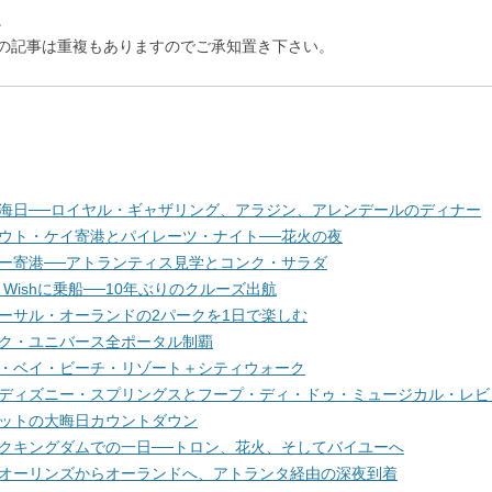
。
の記事は重複もありますのでご承知置き下さい。
海日──ロイヤル・ギャザリング、アラジン、アレンデールのディナー
ウト・ケイ寄港とパイレーツ・ナイト──花火の夜
ー寄港──アトランティス見学とコンク・サラダ
 Wishに乗船──10年ぶりのクルーズ出航
ーサル・オーランドの2パークを1日で楽しむ
ク・ユニバース全ポータル制覇
・ベイ・ビーチ・リゾート＋シティウォーク
ディズニー・スプリングスとフープ・ディ・ドゥ・ミュージカル・レビ
ットの大晦日カウントダウン
クキングダムでの一日──トロン、花火、そしてバイユーへ
オーリンズからオーランドへ、アトランタ経由の深夜到着