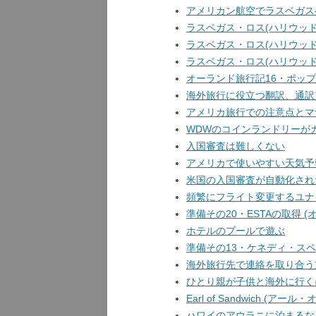
アメリカン航空でラスベガスへ
ラスベガス・ロス(ハリウッド
ラスベガス・ロス(ハリウッド
ラスベガス・ロス(ハリウッド
オーランド旅行記16・ポッ
海外旅行に役立つ翻訳、通訳
アメリカ旅行での注意点とマ
WDWのコインランドリーが
入国審査は難しくない
アメリカで使いやすい天気予
米国の入国審査が自動化され
頻繁にフライト変更するユナ
準備その20・ESTAの取得 (
ホテルのプールで遊ぶ
準備その13・ケネディ・スペ
海外旅行先で連絡を取り合う
ひとり親が子供と海外に行く
Earl of Sandwich (ア
ハワイのアウラニに泊まるな