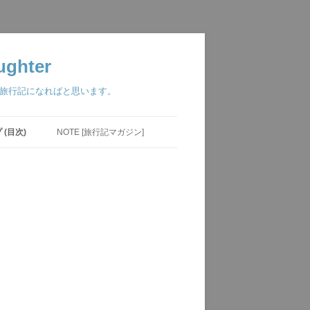
ghter
つ旅行記になればと思います。
(目次)
NOTE [旅行記マガジン]