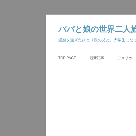
コ
ン
テ
パパと娘の世界二人旅・The w
ン
ツ
へ
還暦を過ぎたひとり親の父と、大学生にな
ス
キ
ッ
プ
TOP PAGE
最新記事
アメリカ
ジョージア大
アナハイム 
ベガス・ロ
ラスベガス 
ロサンゼルス
アナハイム 