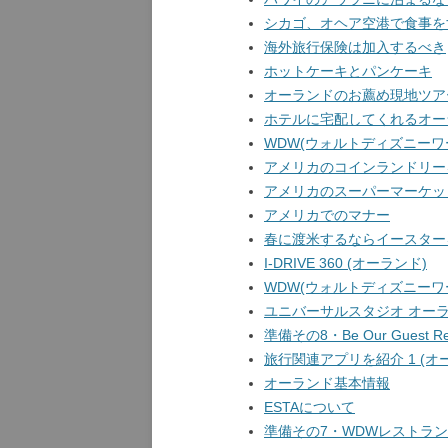
シカゴ、オヘア空港で食事を
海外旅行保険は加入するべき
ホットケーキとパンケーキ
オーランドのお薦め現地ツア
ホテルに宅配してくれるオー
WDW(ウォルトディズニーワール
アメリカのコインランドリー
アメリカのスーパーマーケッ
アメリカでのマナー
春に渡米するならイースター
I-DRIVE 360 (オーランド)
WDW(ウォルトディズニーワール
ユニバーサルスタジオ オー
準備その8・Be Our Guest 
旅行関連アプリを紹介 1 (オ
オーランド基本情報
ESTAについて
準備その7・WDWレストラン