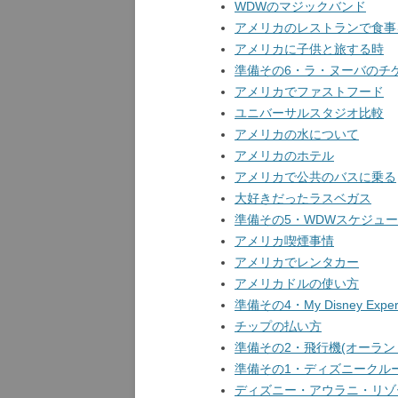
WDWのマジックバンド
アメリカのレストランで食事
アメリカに子供と旅する時
準備その6・ラ・ヌーバのチケ
アメリカでファストフード
ユニバーサルスタジオ比較
アメリカの水について
アメリカのホテル
アメリカで公共のバスに乗る
大好きだったラスベガス
準備その5・WDWスケジュー
アメリカ喫煙事情
アメリカでレンタカー
アメリカドルの使い方
準備その4・My Disney Expe
チップの払い方
準備その2・飛行機(オーラン
準備その1・ディズニークルー
ディズニー・アウラニ・リゾー