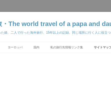
orld travel of a papa and dau
った娘、二人で行った海外旅行、15年以上の記録。同じ場所に行く人に役立
ヨーロッパ
国内
私の旅行先情報リンク集
サイトマップ 
学留学 2025-2026
ベルリン 2000
東京ディズニーリゾート
2011
パリ 2002
ス準備編 2018
2018
 2018
2018