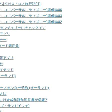
[ベガス・ロス旅行記01]
、ユニバーサル、ディズニー)準備編06
、ユニバーサル、ディズニー)準備編03
、ユニバーサル、ディズニー)準備編02
プセンチュリーにチェックイン
アプリ
ナー
カード専用化
報アプリ
た
イテッド
オーランド)
ースセンター予約 (オーランド)
方法
には未成年渡航同意書が必要?
ール・オブ・サンドイッチ)
ら