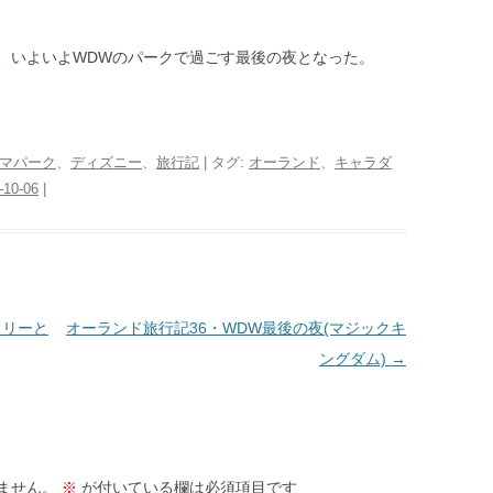
、いよいよWDWのパークで過ごす最後の夜となった。
マパーク
、
ディズニー
、
旅行記
| タグ:
オーランド
、
キャラダ
-10-06
|
ュリーと
オーランド旅行記36・WDW最後の夜(マジックキ
ングダム)
→
ません。
※
が付いている欄は必須項目です