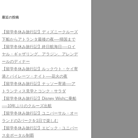
最近の投稿
【留学冬休み旅行記】ディズニークルーズ
下船からアトランタ最後の夜──帰国まで
【留学冬休み旅行記】終日航海日──ロイ
ヤル・ギャザリング、アラジン、アレンデ
ールのディナー
【留学冬休み旅行記】ルックウト・ケイ寄
港とパイレーツ・ナイト──花火の夜
【留学冬休み旅行記】ナッソー寄港──ア
トランティス見学とコンク・サラダ
【留学冬休み旅行記】Disney Wishに乗船
──10年ぶりのクルーズ出航
【留学冬休み旅行記】ユニバーサル・オー
ランドの2パークを1日で楽しむ
【留学冬休み旅行記】エピック・ユニバー
ス全ポータル制覇