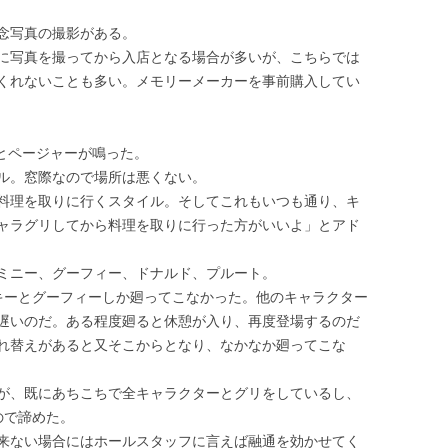
念写真の撮影がある。
に写真を撮ってから入店となる場合が多いが、こちらでは
くれないことも多い。メモリーメーカーを事前購入してい
っとページャーが鳴った。
ル。窓際なので場所は悪くない。
料理を取りに行くスタイル。そしてこれもいつも通り、キ
ャラグリしてから料理を取りに行った方がいいよ」とアド
ミニー、グーフィー、ドナルド、プルート。
キーとグーフィーしか廻ってこなかった。他のキャラクター
遅いのだ。ある程度廻ると休憩が入り、再度登場するのだ
れ替えがあると又そこからとなり、なかなか廻ってこな
が、既にあちこちで全キャラクターとグリをしているし、
ので諦めた。
来ない場合にはホールスタッフに言えば融通を効かせてく