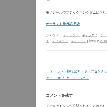
モノレールでマジックキングダムに戻り
オーランド旅行記 目次
カテゴリー:
オーランド
、
キャラダイ
、
テー
イ
、
ディズニー
、
レストラン
| 投稿日:
2015
投
←
オーランド旅行記34・ポップセンチ
稿
アート･オブ･アニメーション
ナ
ビ
コメントを残す
ゲ
ー
メールアドレスが公開されることはあり