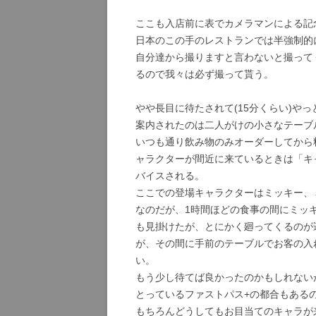
ここも入店前に表でカメラマンによる記
日本のこの手のレストランでは半強制的
自分達から撮りますと言わないと撮って
るので我々は必ず撮って貰う。
やや長目に待たされて(15分くらい)や
案内されたのは二人がけの小さなテーブ
いつも通り飲み物のみオーダーしてから
ャラクターが間近に来ているときは「キ
バイスされる。
ここでの登場キャラクターはミッキー、
なのだが、1時間ほどの食事の間にミッ
も見掛けたが、とにかく廻ってくるのが
が、その間に手前のテーブルでお客の入
い。
もう少し待てば良かったのかもしれない
とっているファストパス+の都合もある
もちろんどうしてもお目当てのキャラが