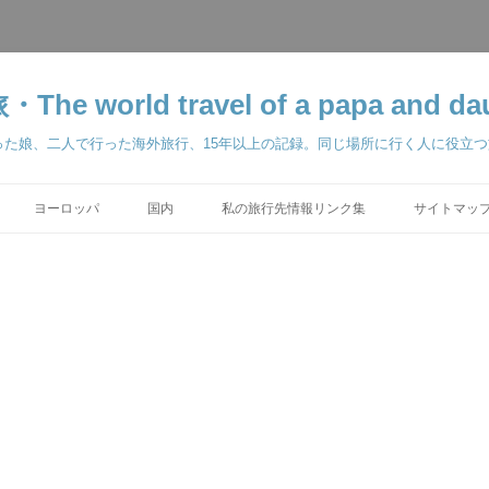
orld travel of a papa and dau
った娘、二人で行った海外旅行、15年以上の記録。同じ場所に行く人に役立
ヨーロッパ
国内
私の旅行先情報リンク集
サイトマップ 
学留学 2025-2026
ベルリン 2000
東京ディズニーリゾート
2011
パリ 2002
ス準備編 2018
2018
 2018
2018