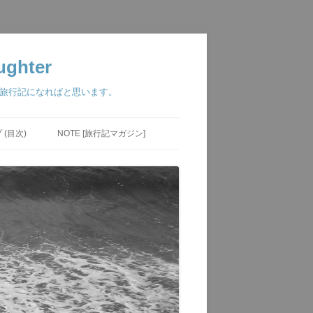
ghter
つ旅行記になればと思います。
(目次)
NOTE [旅行記マガジン]