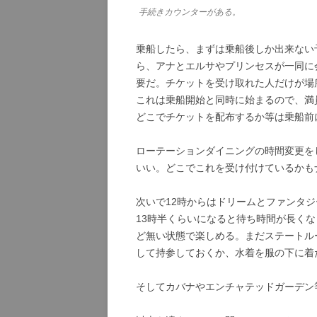
手続きカウンターがある。
乗船したら、まずは乗船後しか出来ない
ら、アナとエルサやプリンセスが一同に
要だ。チケットを受け取れた人だけが場
これは乗船開始と同時に始まるので、満
どこでチケットを配布するか等は乗船前
ローテーションダイニングの時間変更を
いい。どこでこれを受け付けているかも
次いで12時からはドリームとファンタ
13時半くらいになると待ち時間が長く
ど無い状態で楽しめる。まだステートル
して持参しておくか、水着を服の下に着
そしてカバナやエンチャテッドガーデン