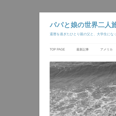
コ
ン
テ
パパと娘の世界二人旅・The w
ン
ツ
へ
還暦を過ぎたひとり親の父と、大学生にな
ス
キ
ッ
プ
TOP PAGE
最新記事
アメリカ
ジョージア大
アナハイム 
ベガス・ロ
ラスベガス 
ロサンゼルス
アナハイム 