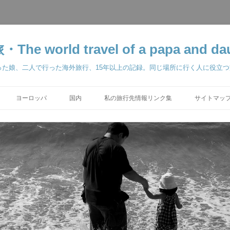
orld travel of a papa and dau
った娘、二人で行った海外旅行、15年以上の記録。同じ場所に行く人に役立
ヨーロッパ
国内
私の旅行先情報リンク集
サイトマップ 
学留学 2025-2026
ベルリン 2000
東京ディズニーリゾート
2011
パリ 2002
ス準備編 2018
2018
 2018
2018