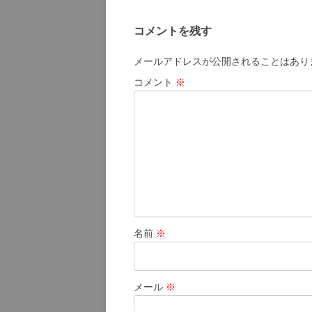
ナ
コメントを残す
ビ
ゲ
メールアドレスが公開されることはあり
ー
コメント
※
シ
ョ
ン
名前
※
メール
※