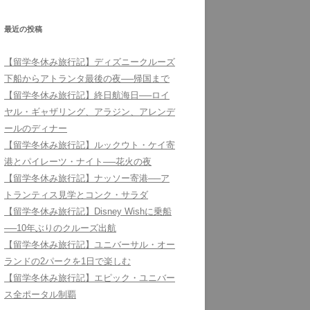
最近の投稿
【留学冬休み旅行記】ディズニークルーズ
下船からアトランタ最後の夜──帰国まで
【留学冬休み旅行記】終日航海日──ロイ
ヤル・ギャザリング、アラジン、アレンデ
ールのディナー
【留学冬休み旅行記】ルックウト・ケイ寄
港とパイレーツ・ナイト──花火の夜
【留学冬休み旅行記】ナッソー寄港──ア
トランティス見学とコンク・サラダ
【留学冬休み旅行記】Disney Wishに乗船
──10年ぶりのクルーズ出航
【留学冬休み旅行記】ユニバーサル・オー
ランドの2パークを1日で楽しむ
【留学冬休み旅行記】エピック・ユニバー
ス全ポータル制覇