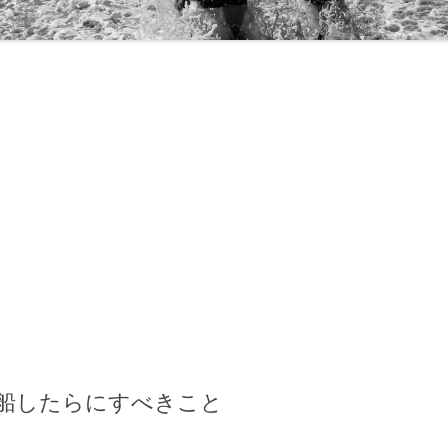
ド・ディズニークルーズ
13
17
16
09
船したらにすべきこと