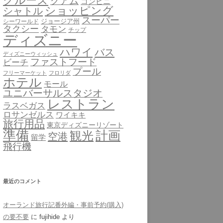
クルーズ
グアム
コンビニ
ショッピング
シャトル
スーパー
ジョージア州
シーワールド
タクシー
タモン
チップ
ディズニー
ハワイ
バス
ディズニーウィッシュ
ファストフード
ビーチ
プール
フリーマーケット
フロリダ
ホテル
モール
ユニバーサルスタジオ
レストラン
ラスベガス
ロサンゼルス
ワイキキ
旅行用品
東京ディズニーリゾート
準備
計画
観光
空港
留学
飛行機
最近のコメント
オーランド旅行記番外編・事前予約(購入)
の要不要
に
fujihide
より