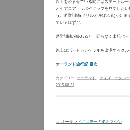
以上を済ませている間にはステートルーム
オセアニア・ラボやクラブを見学したい
う。避難訓練(ドリルと呼ばれる)が始ま
ているはずだ。
避難訓練が終わると、間もなく出航パー
以上はポートカナベラルを出港するクル
オーランド旅行記 目次
カテゴリー:
オーランド
、
ディズニークルー
2015-08-21
|
投
←
オーランドに世界一の絶叫マシン
稿