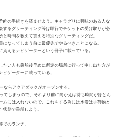
予約の手続きを済ませよう。キャラグリに興味のある人な
会するグリーティング等は即行でチケットの受け取りが必
所と時間を教えて貰える特別なグリーティングだ。
員になってしまう前に最優先でやるべきことになる。
に貰えるナビゲーターという冊子に載っている。
したい人も乗船後早めに所定の場所に行って申し出た方が
ナビゲーターに載っている。
ジーならアクアダックがオープンする。
なってしまうので、それより前に向かえば待ち時間がほとん
ームには入れないので、これをする為には水着は手荷物と
た状態で乗船しよう。
等でのランチ。