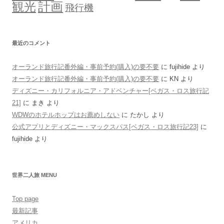
計画
観光
飛行機
最近のコメント
オーランド旅行記番外編・事前予約(購入)の要不要
に
fujihide
より
オーランド旅行記番外編・事前予約(購入)の要不要
に
KN
より
ディズニー・カリフォルニア・アドベンチャー[ベガス・ロス旅行記
21]
に
まき
より
WDWのホテルホップはお薦めしない
に
たかし
より
公式アプリとディズニー・マックスパス[ベガス・ロス旅行記23]
に
fujihide
より
世界二人旅 MENU
Top page
最新記事
アメリカ