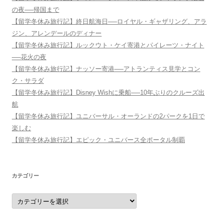
の夜──帰国まで
【留学冬休み旅行記】終日航海日──ロイヤル・ギャザリング、アラ
ジン、アレンデールのディナー
【留学冬休み旅行記】ルックウト・ケイ寄港とパイレーツ・ナイト
──花火の夜
【留学冬休み旅行記】ナッソー寄港──アトランティス見学とコン
ク・サラダ
【留学冬休み旅行記】Disney Wishに乗船──10年ぶりのクルーズ出
航
【留学冬休み旅行記】ユニバーサル・オーランドの2パークを1日で
楽しむ
【留学冬休み旅行記】エピック・ユニバース全ポータル制覇
カテゴリー
カ
テ
ゴ
リ