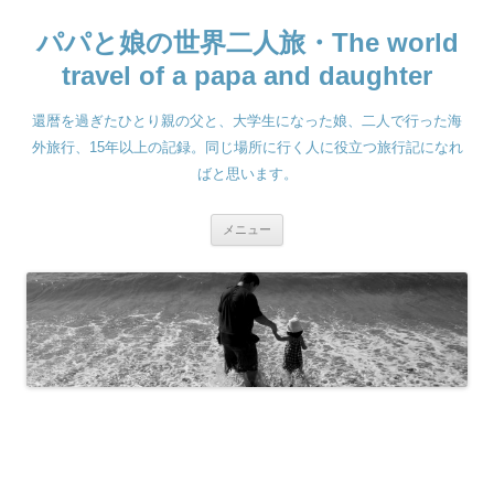
コ
ン
パパと娘の世界二人旅・The world
テ
ン
ツ
travel of a papa and daughter
へ
ス
キ
還暦を過ぎたひとり親の父と、大学生になった娘、二人で行った海
ッ
プ
外旅行、15年以上の記録。同じ場所に行く人に役立つ旅行記になれ
ばと思います。
メニュー