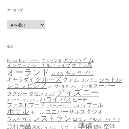
ー
アーカイブ
ア
ー
カ
イ
ブ
タグ
アナハイム
アトランタ
Harbor Blvd
アウラニ
オアフ島
インターナショナルドライブ
オーランド
キャラグリ
カメラ
クルーズ
シャトル
キャラダイ
グアム
コンビニ
ショッピング
スーパー
ジョージア州
シーワールド
ディズニー
タクシー
タモン
チップ
ハワイ
バス
ビーチ
ディズニーウィッシュ
ファストフード
プール
フリーマーケット
フロリダ
ホテル
ユニバーサルスタジオ
モール
レストラン
ロサンゼルス
ラスベガス
ワイキキ
準備
旅行用品
空港
東京ディズニーリゾート
留学