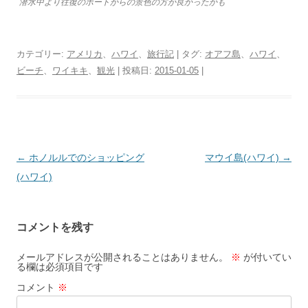
潜水中より往復のボートからの景色の方が良かったかも
カテゴリー:
アメリカ
、
ハワイ
、
旅行記
| タグ:
オアフ島
、
ハワイ
、
ビーチ
、
ワイキキ
、
観光
| 投稿日:
2015-01-05
|
投
←
ホノルルでのショッピング
マウイ島(ハワイ)
→
稿
(ハワイ)
ナ
ビ
コメントを残す
ゲ
ー
メールアドレスが公開されることはありません。
※
が付いてい
る欄は必須項目です
シ
コメント
※
ョ