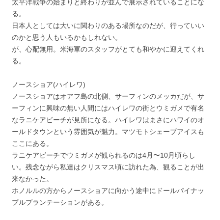
太平洋戦争の始まりと終わりが並んで展示されていることにな
る。
日本人としては大いに関わりのある場所なのだが、行っていい
のかと思う人もいるかもしれない。
が、心配無用。米海軍のスタッフがとても和やかに迎えてくれ
る。
ノースショア(ハイレワ)
ノースショアはオアフ島の北側、サーフィンのメッカだが、サ
ーフィンに興味の無い人間にはハイレワの街とウミガメで有名
なラニケアビーチが見所になる。ハイレワはまさにハワイのオ
ールドタウンという雰囲気が魅力。マツモトシェーブアイスも
ここにある。
ラニケアビーチでウミガメが観られるのは4月〜10月頃らし
い。残念ながら私達はクリスマス頃に訪れた為、観ることが出
来なかった。
ホノルルの方からノースショアに向かう途中にドールパイナッ
プルプランテーションがある。