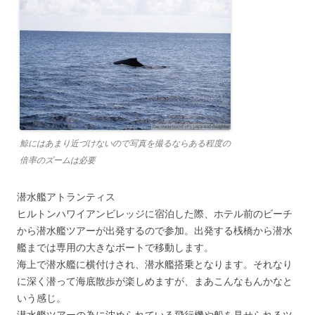
鯨にはあまり近づけないので写真を撮るならある程度の
倍率のズームは必要
潜水艦アトランティス
ヒルトンハワイアンビレッジに宿泊した際、ホテル前のビーチ
から潜水艦ツアーが出発するので参加。出発する桟橋から潜水
艦までは専用の大きなボートで移動します。
海上で潜水艦に横付けされ、潜水艦搭乗となります。それなり
に深く潜って海底散歩が楽しめますが、まあこんなもんかなと
いう感じ。
潜水艦ツアーの為に沈められている飛行機や船を見せられるツ