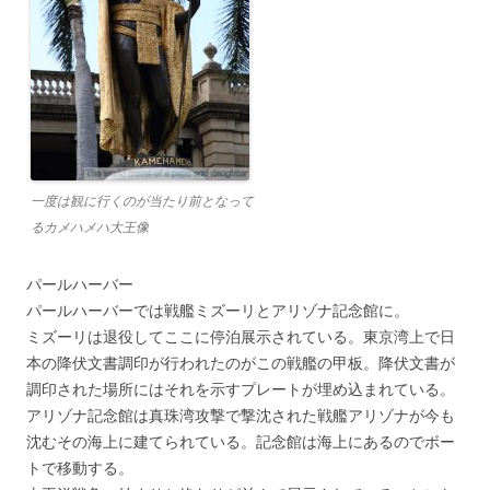
一度は観に行くのが当たり前となって
るカメハメハ大王像
パールハーバー
パールハーバーでは戦艦ミズーリとアリゾナ記念館に。
ミズーリは退役してここに停泊展示されている。東京湾上で日
本の降伏文書調印が行われたのがこの戦艦の甲板。降伏文書が
調印された場所にはそれを示すプレートが埋め込まれている。
アリゾナ記念館は真珠湾攻撃で撃沈された戦艦アリゾナが今も
沈むその海上に建てられている。記念館は海上にあるのでボー
トで移動する。