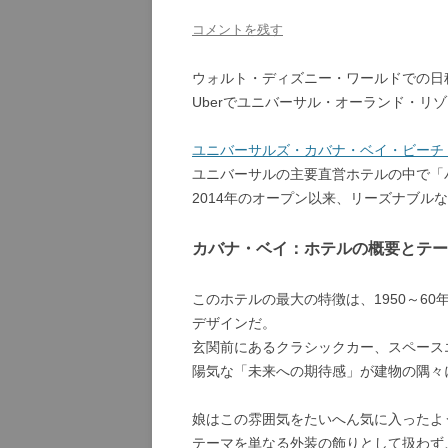
コメントを残す
ウォルト・ディズニー・ワールドでの日
Uberでユニバーサル・オーランド・リ
ユニバーサルズ・カバナ・ベイ・ビーチ・リゾート（U
ユニバーサルの主要直営ホテルの中で「
2014年のオープン以来、リーズナブル
カバナ・ベイ：ホテルの概要とテー
このホテルの最大の特徴は、1950～6
デザインだ。
玄関前にあるクラシックカー、スペース
陽気な「未来への期待感」が建物の隅々
娘はこの雰囲気をたいへん気に入ったよ
テーマを単なる外装の飾りとして扱わず