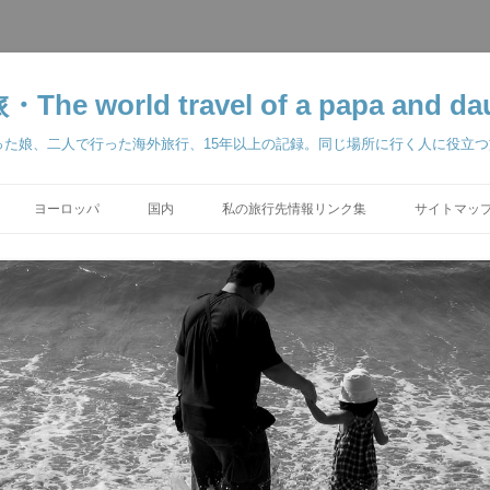
orld travel of a papa and dau
った娘、二人で行った海外旅行、15年以上の記録。同じ場所に行く人に役立
ヨーロッパ
国内
私の旅行先情報リンク集
サイトマップ 
学留学 2025-2026
ベルリン 2000
東京ディズニーリゾート
2011
パリ 2002
ス準備編 2018
2018
 2018
2018