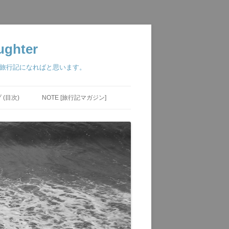
ghter
つ旅行記になればと思います。
(目次)
NOTE [旅行記マガジン]