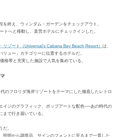
程を終え、ウィンダム・ガーデンをチェックアウト。
ゾートへと移動し、直営ホテルにチェックインした。
niversal’s Cabana Bay Beach Resort）
は、
バリュー」カテゴリーに位置するホテルだ。
な価格帯と充実した施設で人気を集めている。
マ
0年代のフロリダ海岸リゾートをテーマにした徹底したレトロ
エイジのグラフィック、ポップアートな配色──あの時代の
にまで行き届いている。
うだ。
、照明から調度品、サインのフォントに至るまで一貫した