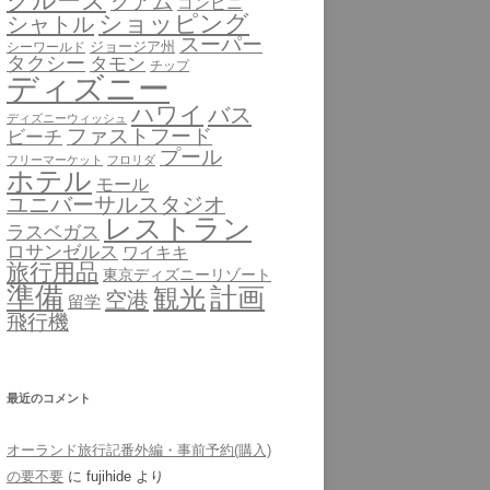
クルーズ
グアム
コンビニ
ショッピング
シャトル
スーパー
ジョージア州
シーワールド
タクシー
タモン
チップ
ディズニー
ハワイ
バス
ディズニーウィッシュ
ファストフード
ビーチ
プール
フリーマーケット
フロリダ
ホテル
モール
ユニバーサルスタジオ
レストラン
ラスベガス
ロサンゼルス
ワイキキ
旅行用品
東京ディズニーリゾート
準備
計画
観光
空港
留学
飛行機
最近のコメント
オーランド旅行記番外編・事前予約(購入)
の要不要
に
fujihide
より