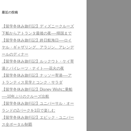
最近の投稿
【留学冬休み旅行記】ディズニークルーズ
下船からアトランタ最後の夜──帰国まで
【留学冬休み旅行記】終日航海日──ロイ
ヤル・ギャザリング、アラジン、アレンデ
ールのディナー
【留学冬休み旅行記】ルックウト・ケイ寄
港とパイレーツ・ナイト──花火の夜
【留学冬休み旅行記】ナッソー寄港──ア
トランティス見学とコンク・サラダ
【留学冬休み旅行記】Disney Wishに乗船
──10年ぶりのクルーズ出航
【留学冬休み旅行記】ユニバーサル・オー
ランドの2パークを1日で楽しむ
【留学冬休み旅行記】エピック・ユニバー
ス全ポータル制覇