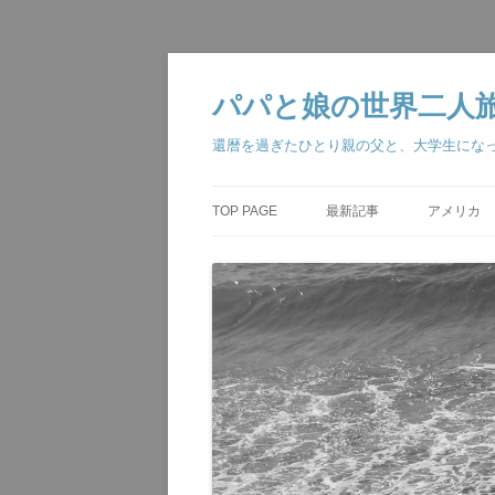
コ
ン
テ
パパと娘の世界二人旅・The w
ン
ツ
へ
還暦を過ぎたひとり親の父と、大学生にな
ス
キ
ッ
プ
TOP PAGE
最新記事
アメリカ
ジョージア大
アナハイム 
ベガス・ロ
ラスベガス 
ロサンゼルス
アナハイム 