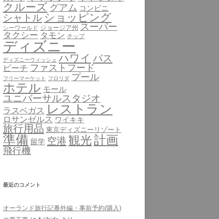
クルーズ
グアム
コンビニ
ショッピング
シャトル
スーパー
ジョージア州
シーワールド
タクシー
タモン
チップ
ディズニー
ハワイ
バス
ディズニーウィッシュ
ファストフード
ビーチ
プール
フリーマーケット
フロリダ
ホテル
モール
ユニバーサルスタジオ
レストラン
ラスベガス
ロサンゼルス
ワイキキ
旅行用品
東京ディズニーリゾート
準備
計画
観光
空港
留学
飛行機
最近のコメント
オーランド旅行記番外編・事前予約(購入)