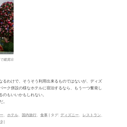
で鑑賞出
なるわけで、そうそう利用出来るものではないが、ディズ
パーク併設の様なホテルに宿泊するなら、もう一つ奮発し
るのもいいかもしれない。
だ。
ー
、
ホテル
、
国内旅行
、
食事
| タグ:
ディズニー
、
レストラン
、
19
|