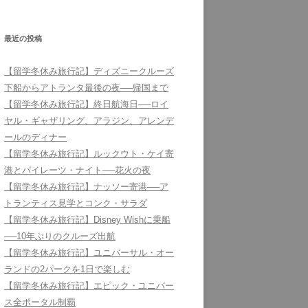
最近の投稿
【留学冬休み旅行記】ディズニークルーズ
下船からアトランタ最後の夜──帰国まで
【留学冬休み旅行記】終日航海日──ロイ
ヤル・ギャザリング、アラジン、アレンデ
ールのディナー
【留学冬休み旅行記】ルックウト・ケイ寄
港とパイレーツ・ナイト──花火の夜
【留学冬休み旅行記】ナッソー寄港──ア
トランティス見学とコンク・サラダ
【留学冬休み旅行記】Disney Wishに乗船
──10年ぶりのクルーズ出航
【留学冬休み旅行記】ユニバーサル・オー
ランドの2パークを1日で楽しむ
【留学冬休み旅行記】エピック・ユニバー
ス全ポータル制覇