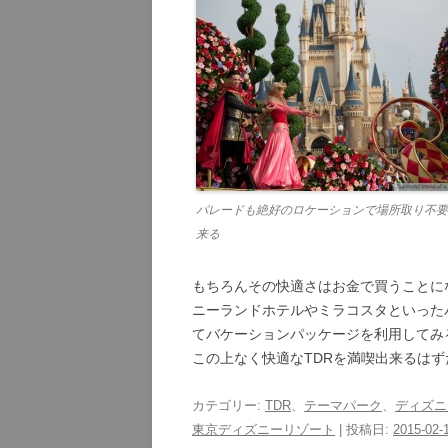
パレードも絶好のロケーションで場所取り不要
来る
もちろんその快適さはお金で買うことに
ニーランドホテルやミラコスタといった
てバケーションパッケージを利用してみ
この上なく快適なTDRを満喫出来るはず
カテゴリー:
TDR
、
テーマパーク
、
ディズニ
東京ディズニーリゾート
| 投稿日:
2015-02-