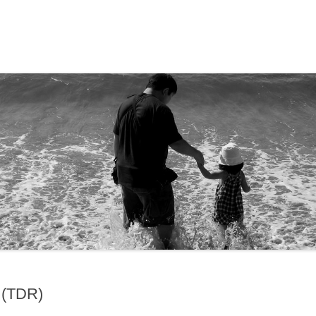
ド・ディズニークルーズ
13
17
16
09
TDR)