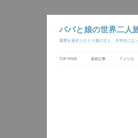
コ
ン
テ
パパと娘の世界二人旅・The w
ン
ツ
へ
還暦を過ぎたひとり親の父と、大学生にな
ス
キ
ッ
プ
TOP PAGE
最新記事
アメリカ
ジョージア大
アナハイム 
ベガス・ロ
ラスベガス 
ロサンゼルス
アナハイム 