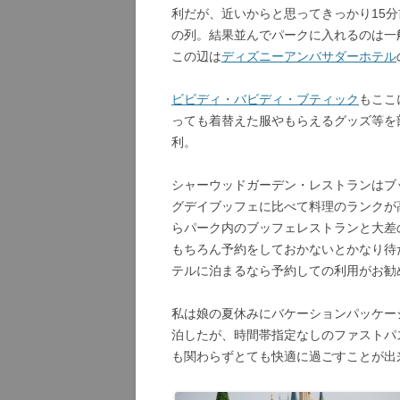
利だが、近いからと思ってきっかり15
の列。結果並んでパークに入れるのは一
この辺は
ディズニーアンバサダーホテル
ビビディ・バビディ・ブティック
もここ
っても着替えた服やもらえるグッズ等を
利。
シャーウッドガーデン・レストランはブ
グデイブッフェに比べて料理のランクが
らパーク内のブッフェレストランと大差
もちろん予約をしておかないとかなり待
テルに泊まるなら予約しての利用がお勧
私は娘の夏休みにバケーションパッケージ
泊したが、時間帯指定なしのファストパ
も関わらずとても快適に過ごすことが出