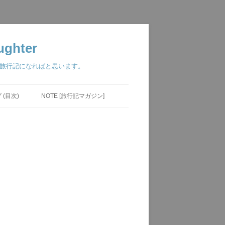
ghter
つ旅行記になればと思います。
(目次)
NOTE [旅行記マガジン]