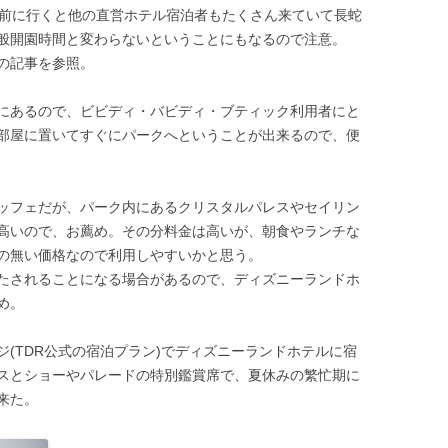
分前に行くと他の直営ホテル宿泊者もたくさん来ていて長蛇
般開園時間と変わらないということにもなるので注意。
の記事を参照。
にあるので、ビビディ・バビディ・ブティック利用者にと
部屋に置いてすぐにパークへということが出来るので、便
ッフェだが、パーク内にあるクリスタルパレスやセイリン
高いので、お薦め。その分料金は高いが、朝食やランチな
の無い価格なので利用しやすいかと思う。
たされることになる場合があるので、ディズニーランドホ
め。
(TDR公式の宿泊プラン)でディズニーランドホテルに宿
スとショーやパレードの特別鑑賞席で、夏休みの繁忙期に
来た。