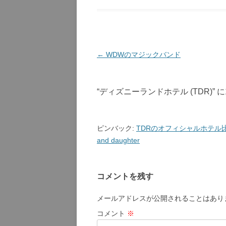
投
←
WDWのマジックバンド
稿
ナ
“
ディズニーランドホテル (TDR)
”
ビ
ゲ
ー
ピンバック:
TDRのオフィシャルホテル比較 | 
シ
and daughter
ョ
ン
コメントを残す
メールアドレスが公開されることはあり
コメント
※