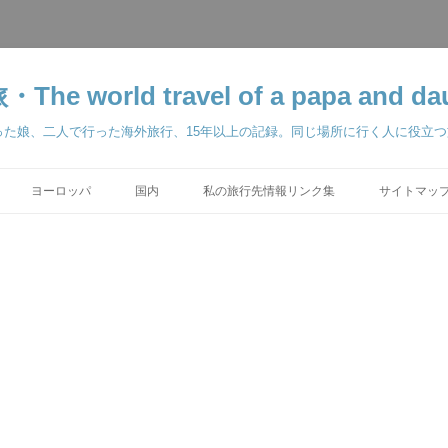
orld travel of a papa and dau
った娘、二人で行った海外旅行、15年以上の記録。同じ場所に行く人に役立
ヨーロッパ
国内
私の旅行先情報リンク集
サイトマップ 
学留学 2025-2026
ベルリン 2000
東京ディズニーリゾート
2011
パリ 2002
ス準備編 2018
2018
 2018
2018