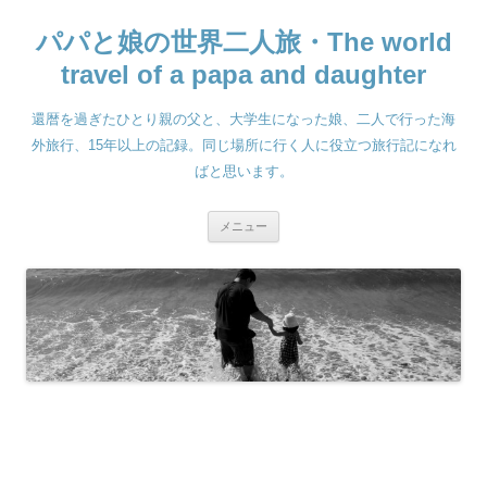
コ
ン
パパと娘の世界二人旅・The world
テ
ン
ツ
travel of a papa and daughter
へ
ス
キ
還暦を過ぎたひとり親の父と、大学生になった娘、二人で行った海
ッ
プ
外旅行、15年以上の記録。同じ場所に行く人に役立つ旅行記になれ
ばと思います。
メニュー