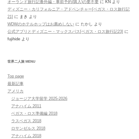
オーランド旅行記番外編・事前予約(購入)の要不要
に
KN
より
ディズニー・カリフォルニア・アドベンチャー[ベガス・ロス旅行記
21]
に
まき
より
WDWのホテルホップはお薦めしない
に
たかし
より
公式アプリとディズニー・マックスパス[ベガス・ロス旅行記23]
に
fujihide
より
世界二人旅 MENU
Top page
最新記事
アメリカ
ジョージア大学留学 2025-2026
アナハイム 2011
ベガス・ロス準備編 2018
ラスベガス 2018
ロサンゼルス 2018
アナハイム 2018