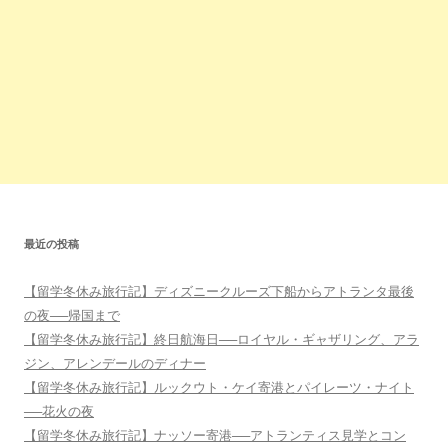
最近の投稿
【留学冬休み旅行記】ディズニークルーズ下船からアトランタ最後
の夜──帰国まで
【留学冬休み旅行記】終日航海日──ロイヤル・ギャザリング、アラ
ジン、アレンデールのディナー
【留学冬休み旅行記】ルックウト・ケイ寄港とパイレーツ・ナイト
──花火の夜
【留学冬休み旅行記】ナッソー寄港──アトランティス見学とコン