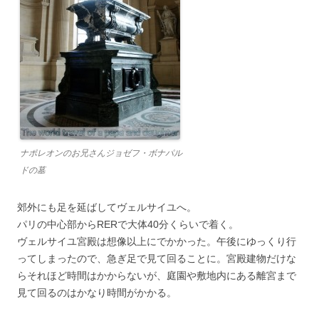
ナポレオンのお兄さんジョゼフ・ボナパル
ドの墓
郊外にも足を延ばしてヴェルサイユへ。
パリの中心部からRERで大体40分くらいで着く。
ヴェルサイユ宮殿は想像以上にでかかった。午後にゆっくり行
ってしまったので、急ぎ足で見て回ることに。宮殿建物だけな
らそれほど時間はかからないが、庭園や敷地内にある離宮まで
見て回るのはかなり時間がかかる。