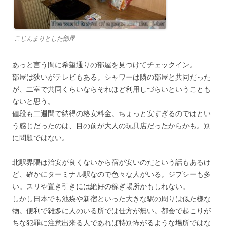
こじんまりとした部屋
あっと言う間に希望通りの部屋を見つけてチェックイン。
部屋は狭いがテレビもある。シャワーは隣の部屋と共同だった
が、二室で共同くらいならそれほど利用しづらいということも
ないと思う。
値段も二週間で納得の格安料金。ちょっと安すぎるのではとい
う感じだったのは、目の前が大人の玩具店だったからかも。別
に問題ではない。
北駅界隈は治安が良くないから宿が安いのだという話もあるけ
ど、確かにターミナル駅なので色々な人がいる。ジプシーも多
い。スリや置き引きには絶好の稼ぎ場所かもしれない。
しかし日本でも池袋や新宿といった大きな駅の周りは似た様な
物。便利で雑多に人のいる所では仕方が無い。都会で起こりが
ちな犯罪に注意出来る人であれば特別怖がるような場所ではな