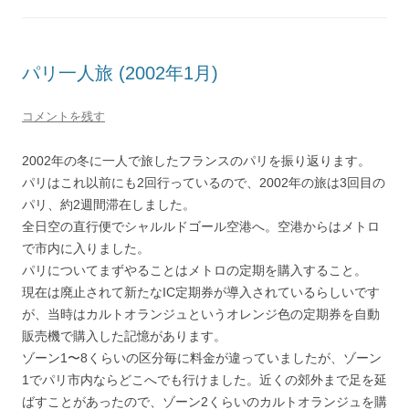
パリ一人旅 (2002年1月)
コメントを残す
2002年の冬に一人で旅したフランスのパリを振り返ります。
パリはこれ以前にも2回行っているので、2002年の旅は3回目の
パリ、約2週間滞在しました。
全日空の直行便でシャルルドゴール空港へ。空港からはメトロ
で市内に入りました。
パリについてまずやることはメトロの定期を購入すること。
現在は廃止されて新たなIC定期券が導入されているらしいです
が、当時はカルトオランジュというオレンジ色の定期券を自動
販売機で購入した記憶があります。
ゾーン1〜8くらいの区分毎に料金が違っていましたが、ゾーン
1でパリ市内ならどこへでも行けました。近くの郊外まで足を延
ばすことがあったので、ゾーン2くらいのカルトオランジュを購