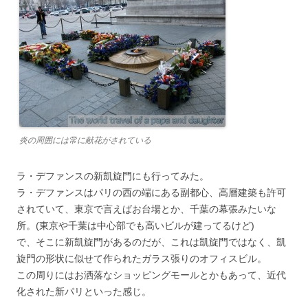
炎の周囲には常に献花がされている
ラ・デファンスの新凱旋門にも行ってみた。
ラ・デファンスはパリの西の端にある副都心、高層建築も許可
されていて、東京で言えばお台場とか、千葉の幕張みたいな
所。(東京や千葉は中心部でも高いビルが建ってるけど)
で、そこに新凱旋門があるのだが、これは凱旋門ではなく、凱
旋門の形状に似せて作られたガラス張りのオフィスビル。
この周りにはお洒落なショッピングモールとかもあって、近代
化された新パリといった感じ。