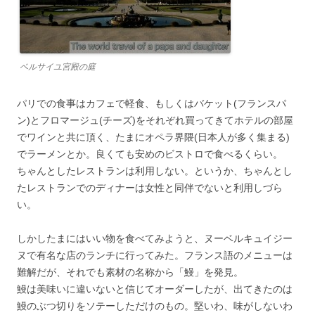
ベルサイユ宮殿の庭
パリでの食事はカフェで軽食、もしくはバケット(フランスパ
ン)とフロマージュ(チーズ)をそれぞれ買ってきてホテルの部屋
でワインと共に頂く、たまにオペラ界隈(日本人が多く集まる)
でラーメンとか。良くても安めのビストロで食べるくらい。
ちゃんとしたレストランは利用しない。というか、ちゃんとし
たレストランでのディナーは女性と同伴でないと利用しづら
い。
しかしたまにはいい物を食べてみようと、ヌーベルキュイジー
ヌで有名な店のランチに行ってみた。フランス語のメニューは
難解だが、それでも素材の名称から「鰻」を発見。
鰻は美味いに違いないと信じてオーダーしたが、出てきたのは
鰻のぶつ切りをソテーしただけのもの。堅いわ、味がしないわ