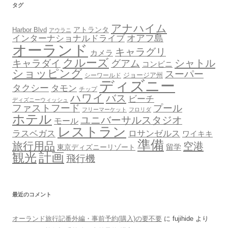
タグ
アナハイム
アトランタ
Harbor Blvd
アウラニ
オアフ島
インターナショナルドライブ
オーランド
キャラグリ
カメラ
クルーズ
シャトル
キャラダイ
グアム
コンビニ
ショッピング
スーパー
ジョージア州
シーワールド
ディズニー
タクシー
タモン
チップ
ハワイ
バス
ビーチ
ディズニーウィッシュ
ファストフード
プール
フリーマーケット
フロリダ
ホテル
ユニバーサルスタジオ
モール
レストラン
ロサンゼルス
ラスベガス
ワイキキ
準備
旅行用品
空港
東京ディズニーリゾート
留学
計画
観光
飛行機
最近のコメント
オーランド旅行記番外編・事前予約(購入)の要不要
に
fujihide
より