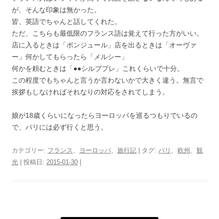
が、そんな印象は無かった。
皆、英語でちゃんと話してくれた。
ただ、こちらも最低限のフランス語は覚えて行った方がいい。
店に入るときは「ボンジュール」店を出るときは「オーヴァ
ー」何かしてもらったら「メルシー」
何かを頼むときは「●●シルブプレ」これくらいで十分。
この程度でもちゃんと言うか言わないかで大きく違う。無言で
挨拶もしなければそれなりの対応をされてしまう。
娘が18歳くらいになったらヨーロッパを巡るつもりでいるの
で、パリには必ず行くと思う。
カテゴリー:
フランス
、
ヨーロッパ
、
旅行記
| タグ:
パリ
、
欧州
、
観
光
| 投稿日:
2015-01-30
|