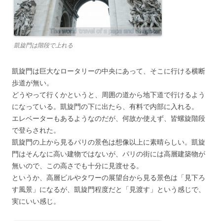
凱旋門は階段で上れる
凱旋門は巨大なロータリーの中央にあって、そこに行ける横断
歩道が無い。
どうやって行くかというと、周囲の道から地下道で行けるよう
になっている。凱旋門の下に出たら、有料で内部に入れる。
エレベーターもあるようなのだが、何故か使えず、皆螺旋階段
で登らされた。
凱旋門の上から見るパリの景色は想像以上に素晴らしい。凱旋
門はそんなに高い建物ではないが、パリの街には高層建築物が
無いので、この高さでも十分に見渡せる。
というか、高層ビルやタワーの展望台から見る景色は「見下ろ
す風景」になるが、凱旋門程度だと「見渡す」という感じで、
実にいい感じ。