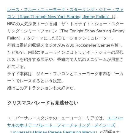
レース・スルー・ニューヨーク・スターリング・ジミー・ファ
ロン（Race Through New York Starring Jimmy Fallon）
は、
NBCの人気深夜トーク番組「ザ・トゥナイト・ショー・スター
リング・ジミー・ファロン（The Tonight Show Starring Jimmy
Fallon）」をテーマにした3Dモーションシミュレーター。
外観は番組の収録スタジオがある30 Rockefeller Centerを模し
たビルで、内部のキューラインにはトゥナイト・ショーの歴代
ホストを紹介する展示や、番組内で人気のミニゲームが用意さ
れている。
ライド本体は、ジミー・ファロンとニューヨーク市内をゴーカ
ートでレースするという設定。
娘はこのアトラクションも大好きだ。
クリスマスパレードも見逃せない
ユニバーサル・スタジオのニューヨークエリアでは、
ユニバー
サルのホリデーパレード・フィーチャリング・メイシーズ
（Universal’s Holiday Parade Featuring Macy’s）
が開催され