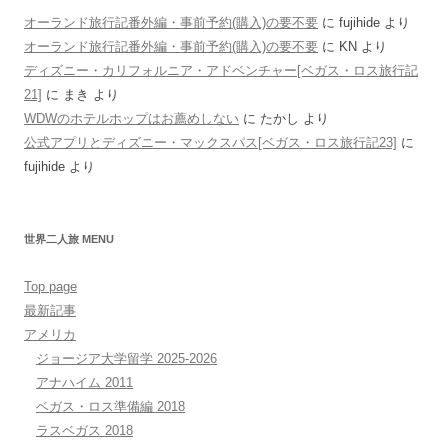
オーランド旅行記番外編・事前予約(購入)の要不要
に
fujihide
より
オーランド旅行記番外編・事前予約(購入)の要不要
に
KN
より
ディズニー・カリフォルニア・アドベンチャー[ベガス・ロス旅行記
21]
に
まき
より
WDWのホテルホップはお薦めしない
に
たかし
より
公式アプリとディズニー・マックスパス[ベガス・ロス旅行記23]
に
fujihide
より
世界二人旅 MENU
Top page
最新記事
アメリカ
ジョージア大学留学 2025-2026
アナハイム 2011
ベガス・ロス準備編 2018
ラスベガス 2018