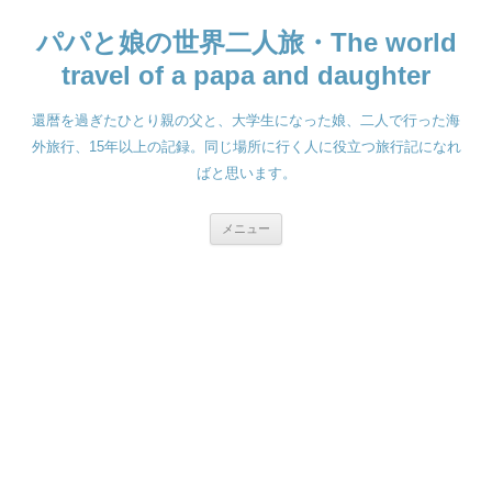
コ
ン
パパと娘の世界二人旅・The world
テ
ン
ツ
travel of a papa and daughter
へ
ス
キ
還暦を過ぎたひとり親の父と、大学生になった娘、二人で行った海
ッ
プ
外旅行、15年以上の記録。同じ場所に行く人に役立つ旅行記になれ
ばと思います。
メニュー