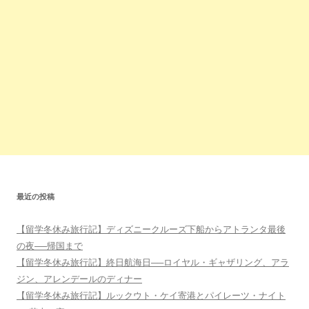
最近の投稿
【留学冬休み旅行記】ディズニークルーズ下船からアトランタ最後
の夜──帰国まで
【留学冬休み旅行記】終日航海日──ロイヤル・ギャザリング、アラ
ジン、アレンデールのディナー
【留学冬休み旅行記】ルックウト・ケイ寄港とパイレーツ・ナイト