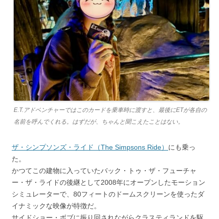
E.T.アドベンチャーではこのカードを乗車時に渡すと、最後にETが各自の
名前を呼んでくれる。はずだが、ちゃんと聞こえたことはない。
ザ・シンプソンズ・ライド（The Simpsons Ride）
にも乗っ
た。
かつてこの建物に入っていたバック・トゥ・ザ・フューチャ
ー・ザ・ライドの後継として2008年にオープンしたモーション
シミュレーターで、80フィートのドームスクリーンを使ったダ
イナミックな映像が特徴だ。
サイドショー・ボブに振り回されながらクラスティランドを駆