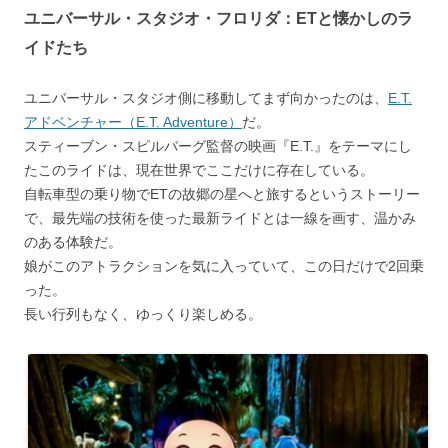
ユニバーサル・スタジオ・フロリダ：ETと懐かしのラ
イドたち
ユニバーサル・スタジオ側に移動してまず向かったのは、
E.T.
アドベンチャー（E.T. Adventure）
だ。
スティーブン・スピルバーグ監督の映画『E.T.』をテーマにし
たこのライドは、現在世界でここだけに存在している。
自転車型の乗り物でETの故郷の星へと旅するというストーリー
で、最先端の技術を使った最新ライドとは一線を画す、温かみ
のある体験だ。
娘がこのアトラクションを気に入っていて、この日だけで2回乗
った。
長い行列もなく、ゆっくり楽しめる。