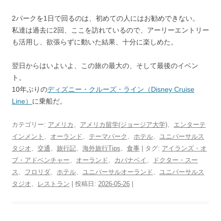
2パークを1日で回るのは、初めての人にはお勧めできない。
私達は過去に2回、ここを訪れているので、アーリーエントリー
も活用し、欲張らずに動いた結果、十分に楽しめた。
翌日からはいよいよ、この旅の最大の、そして最後のイベン
ト。
10年ぶりの
ディズニー・クルーズ・ライン（Disney Cruise
Line）
に乗船だ。
カテゴリー:
アメリカ
、
アメリカ留学(ジョージア大学)
、
エンターテ
インメント
、
オーランド
、
テーマパーク
、
ホテル
、
ユニバーサルス
タジオ
、
交通
、
旅行記
、
海外旅行Tips
、
食事
| タグ:
アイランズ・オ
ブ・アドベンチャー
、
オーランド
、
カバナベイ
、
ドクター・スー
ス
、
フロリダ
、
ホテル
、
ユニバーサルオーランド
、
ユニバーサルス
タジオ
、
レストラン
| 投稿日:
2026-05-26
|