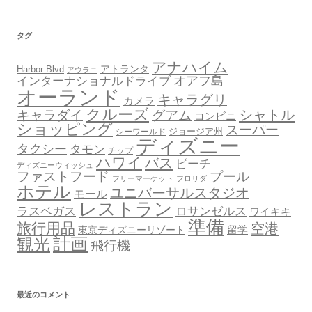
イ
ブ
タグ
アナハイム
アトランタ
Harbor Blvd
アウラニ
オアフ島
インターナショナルドライブ
オーランド
キャラグリ
カメラ
クルーズ
シャトル
キャラダイ
グアム
コンビニ
ショッピング
スーパー
ジョージア州
シーワールド
ディズニー
タクシー
タモン
チップ
ハワイ
バス
ビーチ
ディズニーウィッシュ
ファストフード
プール
フリーマーケット
フロリダ
ホテル
ユニバーサルスタジオ
モール
レストラン
ロサンゼルス
ラスベガス
ワイキキ
準備
旅行用品
空港
東京ディズニーリゾート
留学
計画
観光
飛行機
最近のコメント