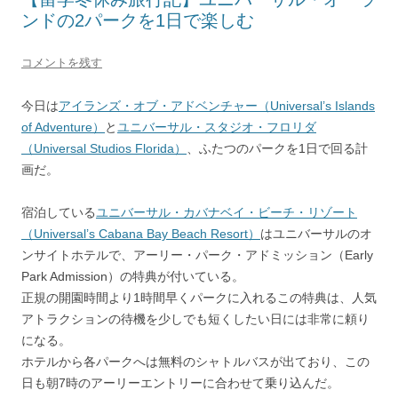
ンドの2パークを1日で楽しむ
コメントを残す
今日は
アイランズ・オブ・アドベンチャー（Universal’s Islands
of Adventure）
と
ユニバーサル・スタジオ・フロリダ
（Universal Studios Florida）
、ふたつのパークを1日で回る計
画だ。
宿泊している
ユニバーサル・カバナベイ・ビーチ・リゾート
（Universal’s Cabana Bay Beach Resort）
はユニバーサルのオ
ンサイトホテルで、アーリー・パーク・アドミッション（Early
Park Admission）の特典が付いている。
正規の開園時間より1時間早くパークに入れるこの特典は、人気
アトラクションの待機を少しでも短くしたい日には非常に頼り
になる。
ホテルから各パークへは無料のシャトルバスが出ており、この
日も朝7時のアーリーエントリーに合わせて乗り込んだ。