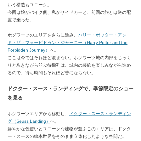
いう構造もユニーク。
今回は娘がバイク側、私がサイドカーと、前回の旅とは逆の配
置で乗った。
ホグワーツのエリアをさらに進み、
ハリー・ポッター・アン
ド・ザ・フォービドゥン・ジャーニー（Harry Potter and the
Forbidden Journey）
へ。
ここは今ではそれほど混まない。ホグワーツ城の内部をじっく
りと歩きながら並ぶ待機列は、城内の装飾を楽しみながら進め
るので、待ち時間もそれほど苦にならない。
ドクター・スース・ランディングで、季節限定のショー
を見る
ホグワーツエリアから移動し、
ドクター・スース・ランディン
グ（Seuss Landing）
へ。
鮮やかな色使いとユニークな建物が並ぶこのエリアは、ドクタ
ー・スースの絵本世界をそのまま立体化したような空間だ。