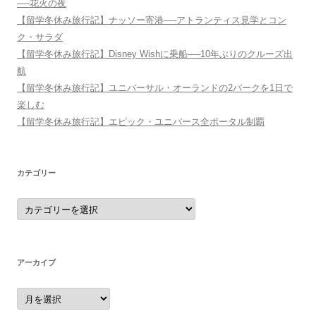
──花火の夜
【留学冬休み旅行記】ナッソー寄港──アトランティス見学とコン
ク・サラダ
【留学冬休み旅行記】Disney Wishに乗船──10年ぶりのクルーズ出
航
【留学冬休み旅行記】ユニバーサル・オーランドの2パークを1日で
楽しむ
【留学冬休み旅行記】エピック・ユニバース全ポータル制覇
カテゴリー
カ
テ
ゴ
リ
ー
アーカイブ
ア
ー
カ